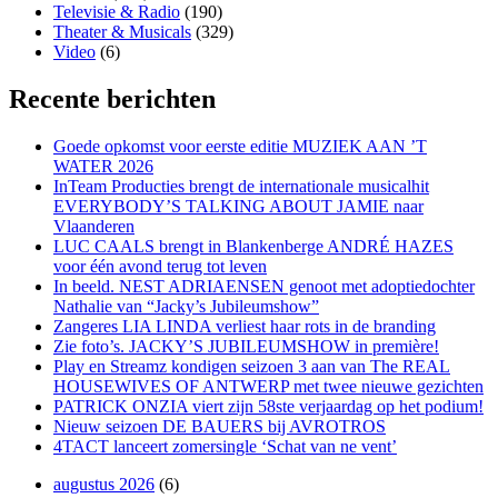
Televisie & Radio
(190)
Theater & Musicals
(329)
Video
(6)
Recente berichten
Goede opkomst voor eerste editie MUZIEK AAN ’T
WATER 2026
InTeam Producties brengt de internationale musicalhit
EVERYBODY’S TALKING ABOUT JAMIE naar
Vlaanderen
LUC CAALS brengt in Blankenberge ANDRÉ HAZES
voor één avond terug tot leven
In beeld. NEST ADRIAENSEN genoot met adoptiedochter
Nathalie van “Jacky’s Jubileumshow”
Zangeres LIA LINDA verliest haar rots in de branding
Zie foto’s. JACKY’S JUBILEUMSHOW in première!
Play en Streamz kondigen seizoen 3 aan van The REAL
HOUSEWIVES OF ANTWERP met twee nieuwe gezichten
PATRICK ONZIA viert zijn 58ste verjaardag op het podium!
Nieuw seizoen DE BAUERS bij AVROTROS
4TACT lanceert zomersingle ‘Schat van ne vent’
augustus 2026
(6)