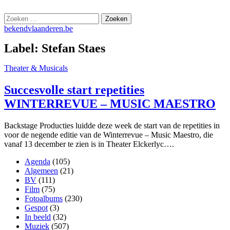
Skip
bekendvlaanderen.be
to
Zoeken
content
naar:
bekendvlaanderen.be
Label:
Stefan Staes
Theater & Musicals
Succesvolle start repetities
WINTERREVUE – MUSIC MAESTRO
Backstage Producties luidde deze week de start van de repetities in
voor de negende editie van de Winterrevue – Music Maestro, die
vanaf 13 december te zien is in Theater Elckerlyc….
Agenda
(105)
Algemeen
(21)
BV
(111)
Film
(75)
Fotoalbums
(230)
Gespot
(3)
In beeld
(32)
Muziek
(507)