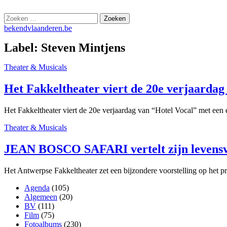
Skip
bekendvlaanderen.be
to
Zoeken
content
naar:
bekendvlaanderen.be
Label:
Steven Mintjens
Theater & Musicals
Het Fakkeltheater viert de 20e verjaard
Het Fakkeltheater viert de 20e verjaardag van “Hotel Vocal” met een
Theater & Musicals
JEAN BOSCO SAFARI vertelt zijn levens
Het Antwerpse Fakkeltheater zet een bijzondere voorstelling op het 
Agenda
(105)
Algemeen
(20)
BV
(111)
Film
(75)
Fotoalbums
(230)