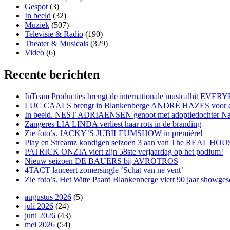
Gespot
(3)
In beeld
(32)
Muziek
(507)
Televisie & Radio
(190)
Theater & Musicals
(329)
Video
(6)
Recente berichten
InTeam Producties brengt de internationale musicalhit
LUC CAALS brengt in Blankenberge ANDRÉ HAZES voor één
In beeld. NEST ADRIAENSEN genoot met adoptiedochter Nat
Zangeres LIA LINDA verliest haar rots in de branding
Zie foto’s. JACKY’S JUBILEUMSHOW in première!
Play en Streamz kondigen seizoen 3 aan van The REAL H
PATRICK ONZIA viert zijn 58ste verjaardag op het podium!
Nieuw seizoen DE BAUERS bij AVROTROS
4TACT lanceert zomersingle ‘Schat van ne vent’
Zie foto’s. Het Witte Paard Blankenberge viert 90 jaar sho
augustus 2026
(5)
juli 2026
(24)
juni 2026
(43)
mei 2026
(54)