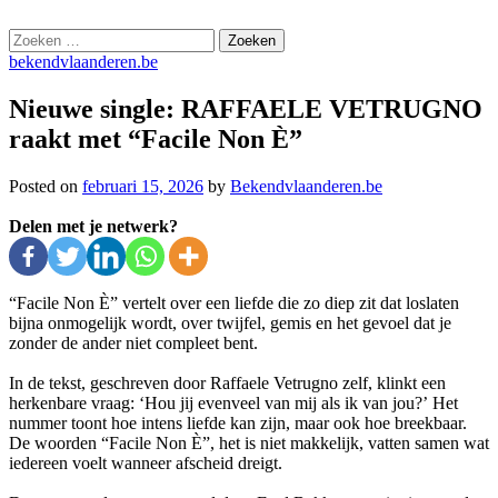
Skip
bekendvlaanderen.be
to
Zoeken
content
naar:
bekendvlaanderen.be
Nieuwe single: RAFFAELE VETRUGNO
raakt met “Facile Non È”
Posted on
februari 15, 2026
by
Bekendvlaanderen.be
Delen met je netwerk?
“Facile Non È” vertelt over een liefde die zo diep zit dat loslaten
bijna onmogelijk wordt, over twijfel, gemis en het gevoel dat je
zonder de ander niet compleet bent.
In de tekst, geschreven door Raffaele Vetrugno zelf, klinkt een
herkenbare vraag: ‘Hou jij evenveel van mij als ik van jou?’ Het
nummer toont hoe intens liefde kan zijn, maar ook hoe breekbaar.
De woorden “Facile Non È”, het is niet makkelijk, vatten samen wat
iedereen voelt wanneer afscheid dreigt.