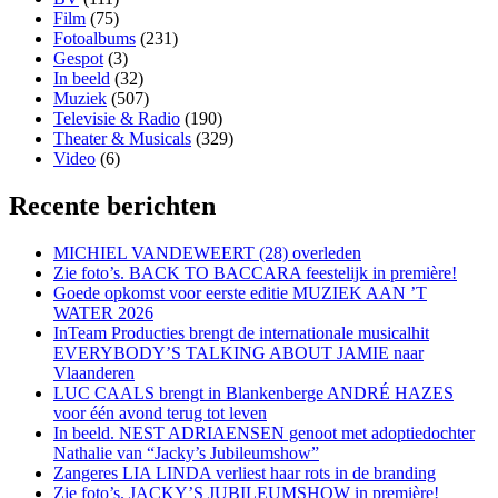
Film
(75)
Fotoalbums
(231)
Gespot
(3)
In beeld
(32)
Muziek
(507)
Televisie & Radio
(190)
Theater & Musicals
(329)
Video
(6)
Recente berichten
MICHIEL VANDEWEERT (28) overleden
Zie foto’s. BACK TO BACCARA feestelijk in première!
Goede opkomst voor eerste editie MUZIEK AAN ’T
WATER 2026
InTeam Producties brengt de internationale musicalhit
EVERYBODY’S TALKING ABOUT JAMIE naar
Vlaanderen
LUC CAALS brengt in Blankenberge ANDRÉ HAZES
voor één avond terug tot leven
In beeld. NEST ADRIAENSEN genoot met adoptiedochter
Nathalie van “Jacky’s Jubileumshow”
Zangeres LIA LINDA verliest haar rots in de branding
Zie foto’s. JACKY’S JUBILEUMSHOW in première!