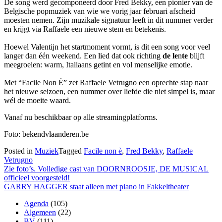
De song werd gecomponeerd door Fred Bekky, een pionier van de
Belgische popmuziek van wie we vorig jaar februari afscheid
moesten nemen. Zijn muzikale signatuur leeft in dit nummer verder
en krijgt via Raffaele een nieuwe stem en betekenis.
Hoewel Valentijn het startmoment vormt, is dit een song voor veel
langer dan één weekend. Een lied dat ook richting
de le
n
te
blijft
meegroeien: warm, Italiaans getint en vol menselijke emotie.
Met “Facile Non È” zet Raffaele Vetrugno een oprechte stap naar
het nieuwe seizoen, een nummer over liefde die niet simpel is, maar
wél de moeite waard.
Vanaf nu beschikbaar op alle streamingplatforms.
Foto: bekendvlaanderen.be
Posted in
Muziek
Tagged
Facile non è
,
Fred Bekky
,
Raffaele
Vetrugno
Berichtnavigatie
Zie foto’s. Volledige cast van DOORNROOSJE, DE MUSICAL
officieel voorgesteld!
GARRY HAGGER staat alleen met piano in Fakkeltheater
Agenda
(105)
Algemeen
(22)
BV
(111)