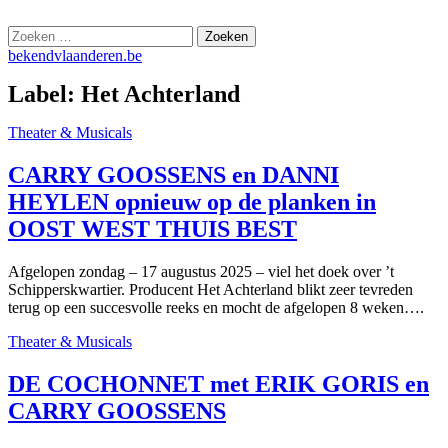
Skip
bekendvlaanderen.be
to
Zoeken
content
naar:
bekendvlaanderen.be
Label:
Het Achterland
Theater & Musicals
CARRY GOOSSENS en DANNI
HEYLEN opnieuw op de planken in
OOST WEST THUIS BEST
Afgelopen zondag – 17 augustus 2025 – viel het doek over ’t
Schipperskwartier. Producent Het Achterland blikt zeer tevreden
terug op een succesvolle reeks en mocht de afgelopen 8 weken….
Theater & Musicals
DE COCHONNET met ERIK GORIS en
CARRY GOOSSENS