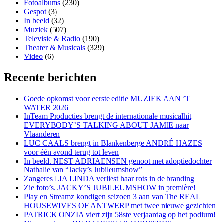
Fotoalbums
(230)
Gespot
(3)
In beeld
(32)
Muziek
(507)
Televisie & Radio
(190)
Theater & Musicals
(329)
Video
(6)
Recente berichten
Goede opkomst voor eerste editie MUZIEK AAN ’T
WATER 2026
InTeam Producties brengt de internationale musicalhit
EVERYBODY’S TALKING ABOUT JAMIE naar
Vlaanderen
LUC CAALS brengt in Blankenberge ANDRÉ HAZES
voor één avond terug tot leven
In beeld. NEST ADRIAENSEN genoot met adoptiedochter
Nathalie van “Jacky’s Jubileumshow”
Zangeres LIA LINDA verliest haar rots in de branding
Zie foto’s. JACKY’S JUBILEUMSHOW in première!
Play en Streamz kondigen seizoen 3 aan van The REAL
HOUSEWIVES OF ANTWERP met twee nieuwe gezichten
PATRICK ONZIA viert zijn 58ste verjaardag op het podium!